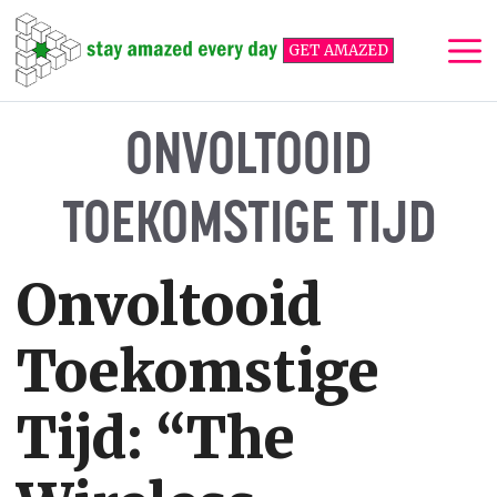
Ga
naar
GET AMAZED
de
inhoud
Me
ONVOLTOOID
TOEKOMSTIGE TIJD
Onvoltooid
Toekomstige
Tijd: “The