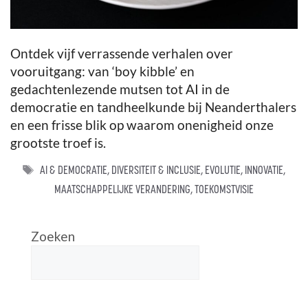
Ontdek vijf verrassende verhalen over
vooruitgang: van ‘boy kibble’ en
gedachtenlezende mutsen tot AI in de
democratie en tandheelkunde bij Neanderthalers
en een frisse blik op waarom onenigheid onze
grootste troef is.
TAGS
AI & DEMOCRATIE
,
DIVERSITEIT & INCLUSIE
,
EVOLUTIE
,
INNOVATIE
,
MAATSCHAPPELIJKE VERANDERING
,
TOEKOMSTVISIE
Zoeken