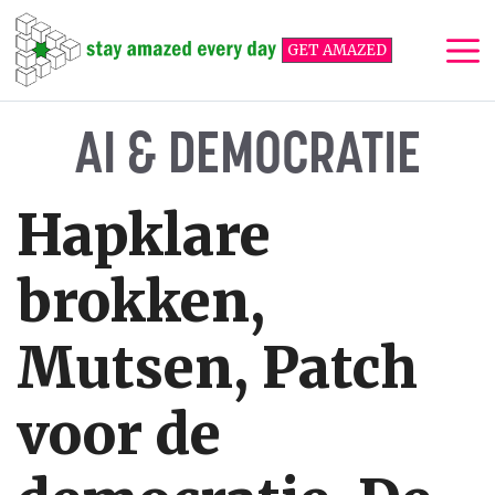
Ga
naar
GET AMAZED
de
inhoud
Me
AI & DEMOCRATIE
Hapklare
brokken,
Mutsen, Patch
voor de