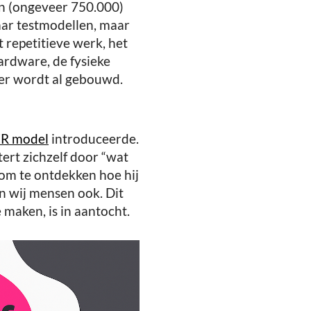
en (ongeveer 750.000)
aar testmodellen, maar
 repetitieve werk, het
hardware, de fysieke
ger wordt al gebouwd.
ER model
introduceerde.
etert zichzelf door “wat
t om te ontdekken hoe hij
en wij mensen ook. Dit
maken, is in aantocht.