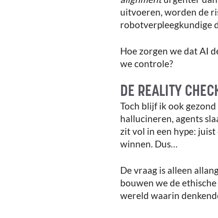
uitvoeren, worden de ris
robotverpleegkundige d
Hoe zorgen we dat AI d
we controle?
DE REALITY CHEC
Toch blijf ik ook gezon
hallucineren, agents sl
zit vol in een hype: jui
winnen. Dus…
De vraag is alleen allan
bouwen we de ethische 
wereld waarin denkende