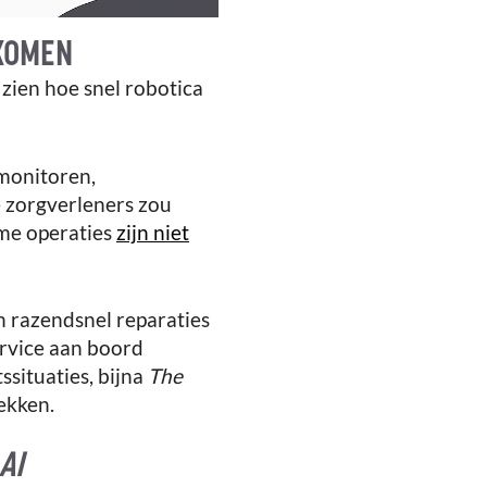
NKOMEN
zien hoe snel robotica
 monitoren,
e zorgverleners zou
ome operaties
zijn niet
n razendsnel reparaties
ervice aan boord
ssituaties, bijna
The
ekken.
AI