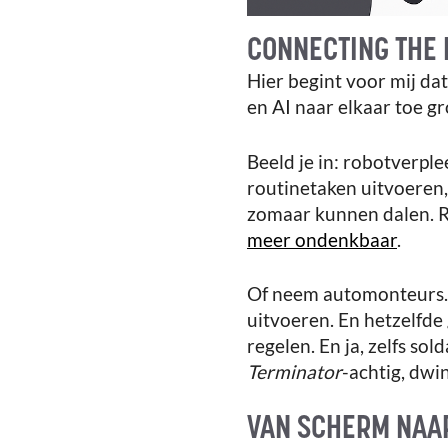
CONNECTING THE 
Hier begint voor mij da
en AI naar elkaar toe g
Beeld je in: robotverpl
routinetaken uitvoeren,
zomaar kunnen dalen. Ro
meer ondenkbaar
.
Of neem automonteurs. R
uitvoeren. En hetzelfde
regelen. En ja, zelfs so
Terminator
-achtig, dwi
VAN SCHERM NAA