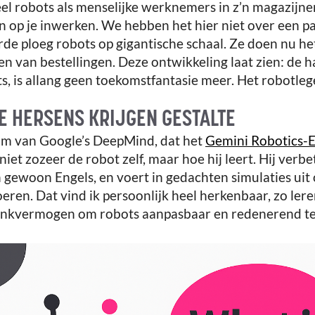
el robots als menselijke werknemers in z’n magazijn
n op je inwerken. We hebben het hier niet over een p
e ploeg robots op gigantische schaal. Ze doen nu het
en van bestellingen. Deze ontwikkeling laat zien: de 
, is allang geen toekomstfantasie meer. Het robotle
E HERSENS KRIJGEN GESTALTE
m van Google’s DeepMind, dat het
Gemini Robotics-
 niet zozeer de robot zelf, maar hoe hij leert. Hij verb
in gewoon Engels, en voert in gedachten simulaties ui
eren. Dat vind ik persoonlijk heel herkenbaar, zo ler
denkvermogen om robots aanpasbaar en redenerend te 