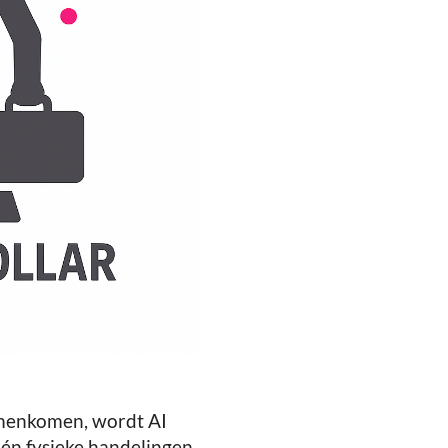
amenkomen, wordt AI
 én fysieke handelingen