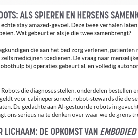
DOTS: ALS SPIEREN EN HERSENS SAME
t echte stay amazed-gevoel. Deze twee verhalen laten 
roeien. Wat gebeurt er als je die twee samenbrengt?
eegkundigen die aan het bed zorg verlenen, patiënten
 zelfs medicijnen toedienen. De vraag naar menselijk
bothulp bij operaties gebeurt al, en volledig auton
obots die diagnoses stellen, onderdelen bestellen e
 geldt voor cabinepersoneel: robot-stewards die de s
ldaten. De gedachte aan AI-gestuurde robots in gevecht
ngt ons serieus na te denken over waar we de grens tr
R LICHAAM: DE OPKOMST VAN
EMBODIED 