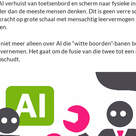
AI verhuist van toetsenbord en scherm naar fysieke in
ller dan de meeste mensen denken. Dit is geen verre s
 kracht op grote schaal met mensachtig leervermogen
en.
 niet meer alleen over AI die “witte boorden”-banen b
overnemen. Het gaat om de fusie van die twee tot ee
pschudt.