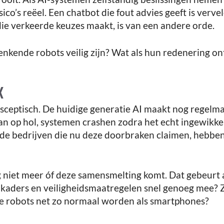
ico’s reëel. Een chatbot die fout advies geeft is verve
ie verkeerde keuzes maakt, is van een andere orde.
enkende robots veilig zijn? Wat als hun redenering 
K
d sceptisch. De huidige generatie AI maakt nog regelma
aan op hol, systemen crashen zodra het echt ingewikke
st de bedrijven die nu deze doorbraken claimen, hebben
g niet meer óf deze samensmelting komt. Dat gebeurt a
kaders en veiligheidsmaatregelen snel genoeg mee? Z
 robots net zo normaal worden als smartphones?